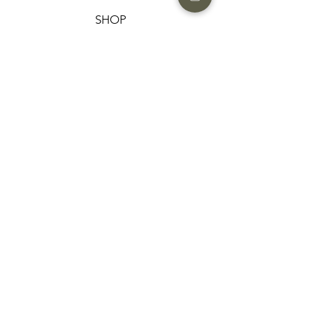
SHOP
HELP
תנאים והגבלות |
מדיניות הפרטיות |
החזרות ומשלוחים
HAIR MARKET
FAQ
CONTACT US
052-7741124