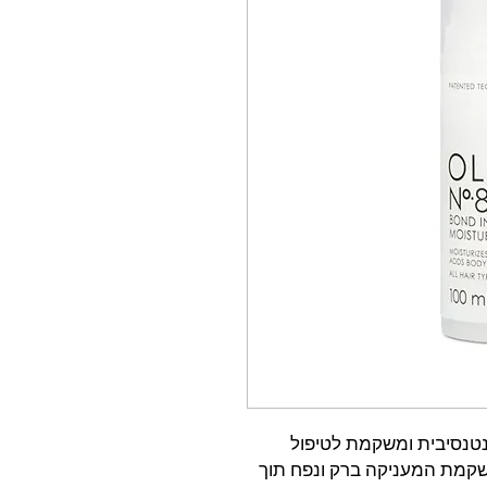
חות אולפלקס Olaplex מס' 8 אינטנסיבית ומשקמת לטיפול
שקמת המעניקה ברק ונפח תוך