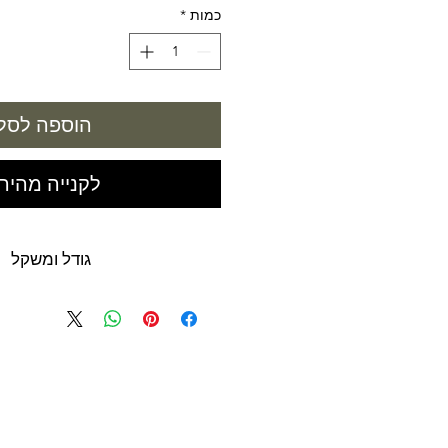
כמות
*
הוספה לסל
לקנייה מהיר
גודל ומשקל
500 מ"ל