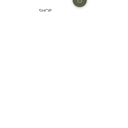
SHOP
HELP
תנאים והגבלות |
מדיניות הפרטיות |
החזרות ומשלוחים
HAIR MARKET
FAQ
CONTACT US
052-7741124