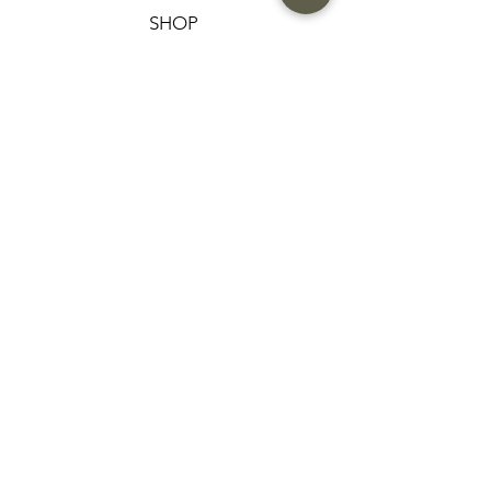
SHOP
HELP
תנאים והגבלות |
מדיניות הפרטיות |
החזרות ומשלוחים
HAIR MARKET
FAQ
CONTACT US
052-7741124