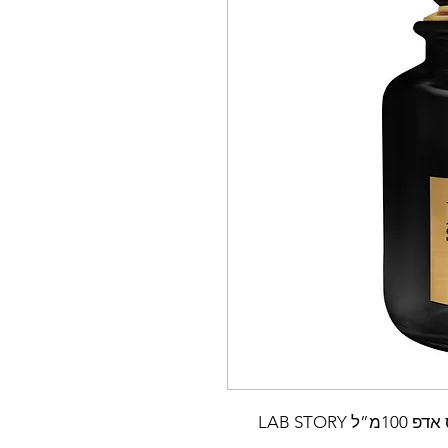
לאב סטורי פלסק מספר 04 בושם יוניסקס אדפ 100מ”ל LAB STORY