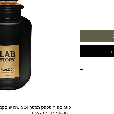
ה
FLASK 04 EDP 100ML