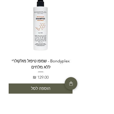
Bondyplex - שמפו טיפול מולקולרי
Bondyplex 
ללא מלחים
מחיר
הוספה לסל