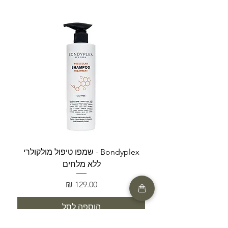
Bondyplex - שמפו טיפול מולקולרי
Bondyplex 
ללא מלחים
מחיר
הוספה לסל