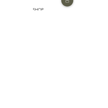
SHOP
HELP
תנאים והגבלות |
מדיניות הפרטיות |
החזרות ומשלוחים
HAIR MARKET
FAQ
CONTACT US
052-7741124