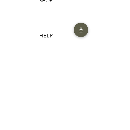
SHOP
HELP
תנאים והגבלות |
מדיניות הפרטיות |
החזרות ומשלוחים
HAIR MARKET
FAQ
CONTACT US
052-7741124