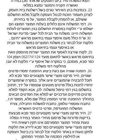
תצא למשלוח מיד ביום העסקים שלאחר מכן במידה
ואושרה הקניה והמוצר נמצא במלאי.
23. בנסיבות בהן האיחור נגרם בשל רשלנות בית העסק,
לצרכן תעמוד הזכות לבטל העסקה ולקבל מלוא התשלום
ששילם, או להמתין לקבלת המוצר, על פי בחירתו.
24. דמי המשלוח אינם כלולים בעלות המוצר המוצג הם
ישולמו ע”י הלקוח במסגרת התשלום בגין המוצרים לעלות
המשלוח היינו: משלוח עד הבית לכל ישובי מדינת ישראל
30 ש”ח כולל מעמ איסוף עצמי בתיאום מראש *חינם ,
הלקוח יוכל לבחור בין משלוח המוצרים במשלוח עד הבית
או באיסוף עצמי בתיאום מראש
25. לקוח שירצה לאסוף את המוצר ישירות מהספק וזאת
בתיאום מראש באשר לתאום מועד 0527741124 ויצמן 104
כפר סבא, מוסכם, כי במקרה של איסוף ע”י הלקוח לא יגבו
מהלקוח דמי משלוח.
26. הזמנה שגויה אם בעת ביצוע ההזמנה ימסרו פרטים
שגויים, הייר מרקט מוצרי שיער מקצועיים כפר סבא לא
תוכל להבטיח שהמוצרים יגיעו אליך. במקרה שהמוצרים
יוחזרו לחנות בגלל פרטים מוטעים שנמסרו על ידך, תחויב
בתשלום בגין דמי טיפול ומשלוח. לכן, אנא הקפד למלא
פרטים מדויקים ועדכניים יש למלא את הפרטים הבאים
בתהליך ההזמנה: פרטי המזמין (כולל שם מלא, מספר ת.ז.,
כתובת ומספרי טלפון), כתובת למשלוח החבילה, צורת
המשלוח המועדפת, ופרטי כרטיס האשראי.
27. הייר מרקט מוצרי שיער מקצועיים כפר סבא מבצעת
בדיקות סדורות של פרסום מחירי האתר במידה ונפלה
טעות ומחיר המוצר המפורסם אינו תקין רשאית הייר
מרקט מוצרי שיער מקצועיים כפר סבא ליידע את הלקוח
ולתקן טעות זו באתר הלקוח יוכל לבחור בין ביטול העסקה
או לחילופין הסכמה על המחיר המתוקן.