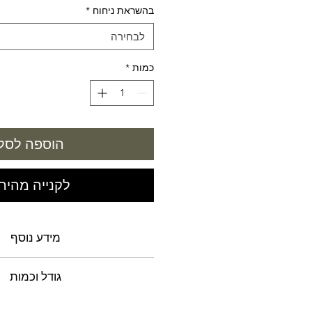
בהשראת ניחוח
*
לבחירה
כמות
*
הוספה לסל
לקנייה מהיר
מידע נוסף
מעניק ריח עצמתי הנשאר למשך זמן
גודל וכמות
והשיער
50 מ"ל